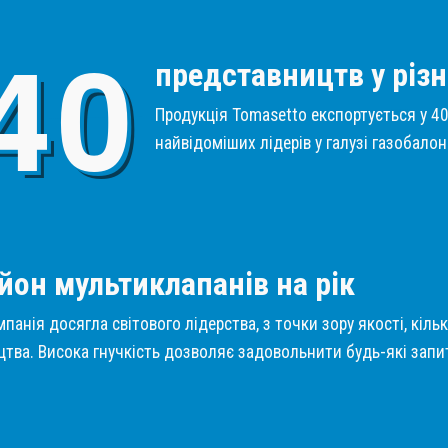
4
0
представництв у різн
Продукція Tomasetto експортується у 40 
найвідоміших лідерів у галузі газобало
1
йон мультиклапанів на рік
панія досягла світового лідерства, з точки зору якості, кіль
тва. Висока гнучкість дозволяє задовольнити будь-які запит