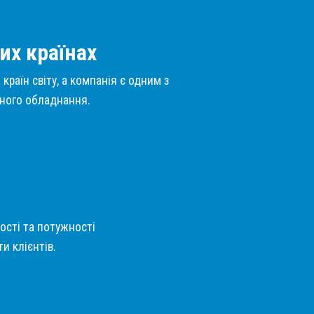
их країнах
країн світу, а компанія є одним з
нного обладнання.
кості та потужності
и клієнтів.