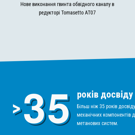
и
Нове виконання гвинта обвідного каналу в
редукторі Tomasetto AT07
3
5
років досвіду
>
Більш ніж 35 років досвід
механічних компонентів д
метанових систем.