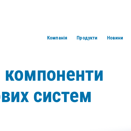
Компанія
Продукти
Новини
і компоненти
ових систем