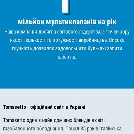
мільйон мультиклапанів на рік
Наша компанія досягла світового лідерства, з точки зору
якості, кількості та потужності виробництва. Висока
гнучкість дозволяє задовольнити будь-які запити
клієнтів.
Tomasetto
- офіційний сайт в Україні
Tomasetto один з найвідоміших брендів в світі
газобалонного обладнання. Понад 35 років італійська