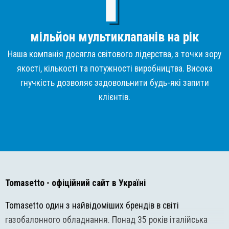
мільйон мультиклапанів на рік
Наша компанія досягла світового лідерства, з точки зору
якості, кількості та потужності виробництва. Висока
гнучкість дозволяє задовольнити будь-які запити
клієнтів.
Tomasetto
- офіційний сайт в Україні
Tomasetto один з найвідоміших брендів в світі
газобалонного обладнання. Понад 35 років італійська