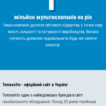
мільйон мультиклапанів на рік
Наша компанія досягла світового лідерства, з точки зору
якості, кількості та потужності виробництва. Висока
гнучкість дозволяє задовольнити будь-які запити
клієнтів.
Tomasetto
- офіційний сайт в Україні
Tomasetto один з найвідоміших брендів в світі
газобалонного обладнання. Понад 35 років італійська