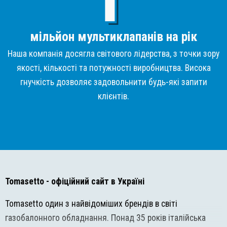
мільйон мультиклапанів на рік
Наша компанія досягла світового лідерства, з точки зору
якості, кількості та потужності виробництва. Висока
гнучкість дозволяє задовольнити будь-які запити
клієнтів.
Tomasetto
- офіційний сайт в Україні
Tomasetto один з найвідоміших брендів в світі
газобалонного обладнання. Понад 35 років італійська