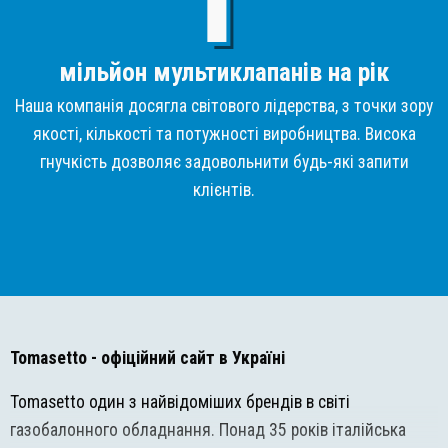
мільйон мультиклапанів на рік
Наша компанія досягла світового лідерства, з точки зору
якості, кількості та потужності виробництва. Висока
гнучкість дозволяє задовольнити будь-які запити
клієнтів.
Tomasetto
- офіційний сайт в Україні
Tomasetto один з найвідоміших брендів в світі
газобалонного обладнання. Понад 35 років італійська