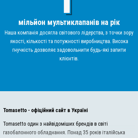
мільйон мультиклапанів на рік
Наша компанія досягла світового лідерства, з точки зору
якості, кількості та потужності виробництва. Висока
гнучкість дозволяє задовольнити будь-які запити
клієнтів.
Tomasetto
- офіційний сайт в Україні
Tomasetto один з найвідоміших брендів в світі
газобалонного обладнання. Понад 35 років італійська