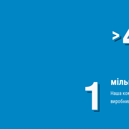
>
міль
Наша ком
виробниц