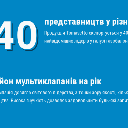
4
0
представництв у різн
Продукція Tomasetto експортується у 40 
найвідоміших лідерів у галузі газобало
1
йон мультиклапанів на рік
панія досягла світового лідерства, з точки зору якості, кіль
тва. Висока гнучкість дозволяє задовольнити будь-які запит