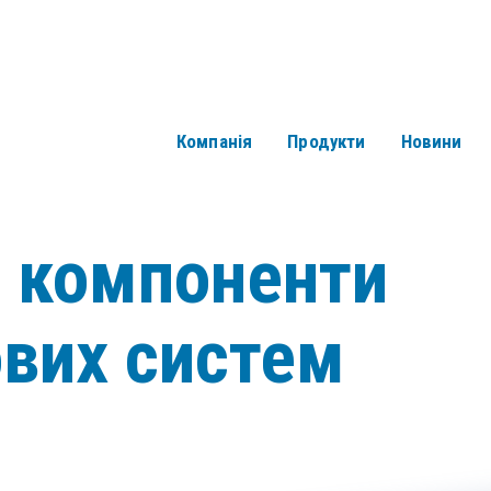
Компанія
Продукти
Новини
і компоненти
ових систем