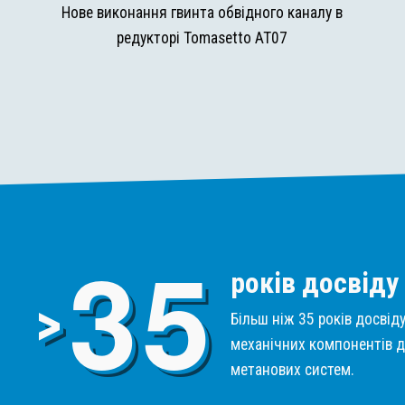
и
Нове виконання гвинта обвідного каналу в
редукторі Tomasetto AT07
3
5
років досвіду
>
Більш ніж 35 років досвід
механічних компонентів д
метанових систем.