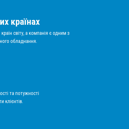
их країнах
країн світу, а компанія є одним з
нного обладнання.
кості та потужності
и клієнтів.