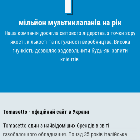
мільйон мультиклапанів на рік
Наша компанія досягла світового лідерства, з точки зору
якості, кількості та потужності виробництва. Висока
гнучкість дозволяє задовольнити будь-які запити
клієнтів.
Tomasetto
- офіційний сайт в Україні
Tomasetto один з найвідоміших брендів в світі
газобалонного обладнання. Понад 35 років італійська