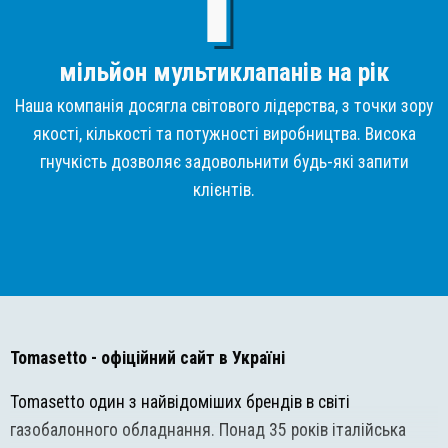
мільйон мультиклапанів на рік
Наша компанія досягла світового лідерства, з точки зору
якості, кількості та потужності виробництва. Висока
гнучкість дозволяє задовольнити будь-які запити
клієнтів.
Tomasetto
- офіційний сайт в Україні
Tomasetto один з найвідоміших брендів в світі
газобалонного обладнання. Понад 35 років італійська