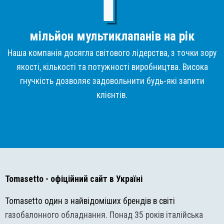
мільйон мультиклапанів на рік
Наша компанія досягла світового лідерства, з точки зору
якості, кількості та потужності виробництва. Висока
гнучкість дозволяє задовольнити будь-які запити
клієнтів.
Tomasetto
- офіційний сайт в Україні
Tomasetto один з найвідоміших брендів в світі
газобалонного обладнання. Понад 35 років італійська