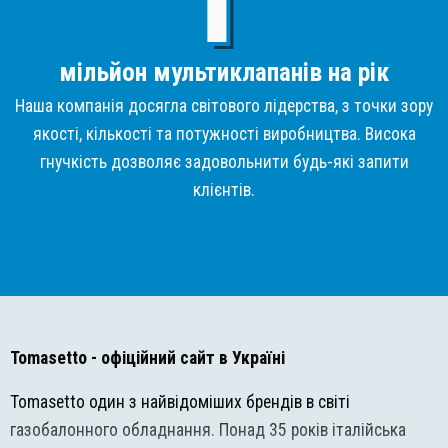
мільйон мультиклапанів на рік
Наша компанія досягла світового лідерства, з точки зору
якості, кількості та потужності виробництва. Висока
гнучкість дозволяє задовольнити будь-які запити
клієнтів.
Tomasetto
- офіційний сайт в Україні
Tomasetto один з найвідоміших брендів в світі
газобалонного обладнання. Понад 35 років італійська