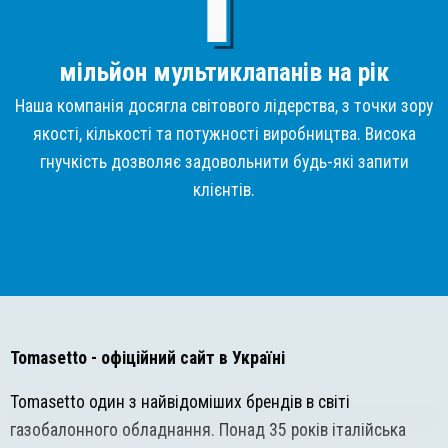
мільйон мультиклапанів на рік
Наша компанія досягла світового лідерства, з точки зору
якості, кількості та потужності виробництва. Висока
гнучкість дозволяє задовольнити будь-які запити
клієнтів.
Tomasetto
- офіційний сайт в Україні
Tomasetto один з найвідоміших брендів в світі
газобалонного обладнання. Понад 35 років італійська