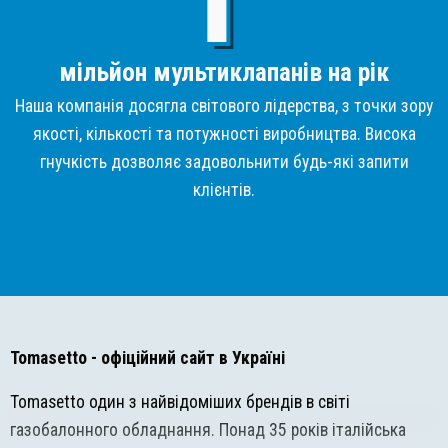
мільйон мультиклапанів на рік
Наша компанія досягла світового лідерства, з точки зору
якості, кількості та потужності виробництва. Висока
гнучкість дозволяє задовольнити будь-які запити
клієнтів.
Tomasetto
- офіційний сайт в Україні
Tomasetto один з найвідоміших брендів в світі
газобалонного обладнання. Понад 35 років італійська