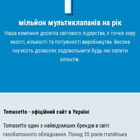
мільйон мультиклапанів на рік
Наша компанія досягла світового лідерства, з точки зору
якості, кількості та потужності виробництва. Висока
гнучкість дозволяє задовольнити будь-які запити
клієнтів.
Tomasetto
- офіційний сайт в Україні
Tomasetto один з найвідоміших брендів в світі
газобалонного обладнання. Понад 35 років італійська