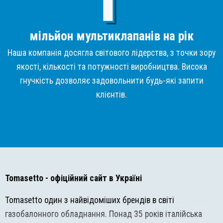
мільйон мультиклапанів на рік
Наша компанія досягла світового лідерства, з точки зору
якості, кількості та потужності виробництва. Висока
гнучкість дозволяє задовольнити будь-які запити
клієнтів.
Tomasetto
- офіційний сайт в Україні
Tomasetto один з найвідоміших брендів в світі
газобалонного обладнання. Понад 35 років італійська