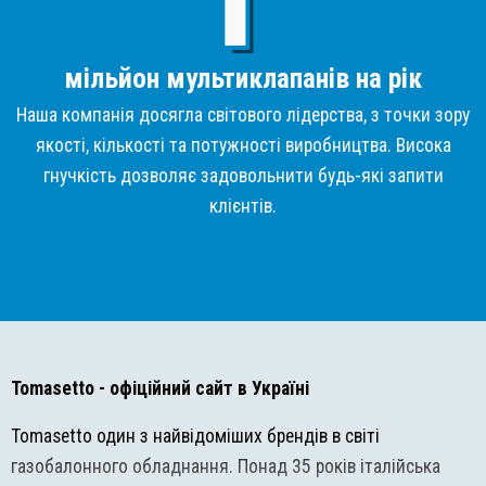
мільйон мультиклапанів на рік
Наша компанія досягла світового лідерства, з точки зору
якості, кількості та потужності виробництва. Висока
гнучкість дозволяє задовольнити будь-які запити
клієнтів.
Tomasetto
- офіційний сайт в Україні
Tomasetto один з найвідоміших брендів в світі
газобалонного обладнання. Понад 35 років італійська