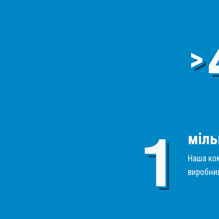
>
міль
Наша ком
виробниц