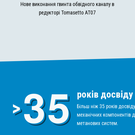
и
Нове виконання гвинта обвідного каналу в
редукторі Tomasetto AT07
3
5
років досвіду
>
Більш ніж 35 років досвід
механічних компонентів д
метанових систем.