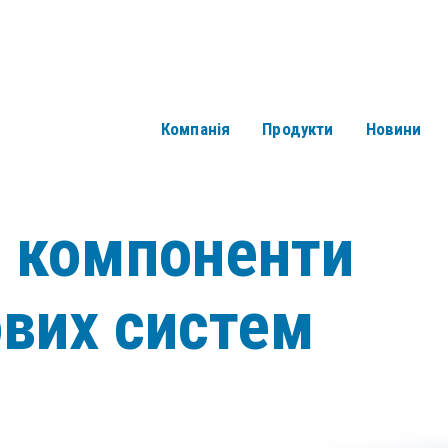
Компанія
Продукти
Новини
і компоненти
ових систем