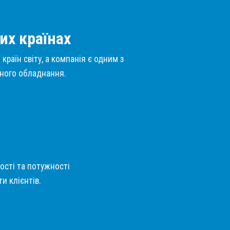
их країнах
країн світу, а компанія є одним з
нного обладнання.
кості та потужності
и клієнтів.