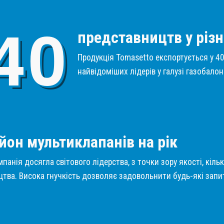
4
0
представництв у різн
Продукція Tomasetto експортується у 40 
найвідоміших лідерів у галузі газобало
1
йон мультиклапанів на рік
панія досягла світового лідерства, з точки зору якості, кіль
тва. Висока гнучкість дозволяє задовольнити будь-які запит