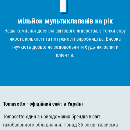
мільйон мультиклапанів на рік
Наша компанія досягла світового лідерства, з точки зору
якості, кількості та потужності виробництва. Висока
гнучкість дозволяє задовольнити будь-які запити
клієнтів.
Tomasetto
- офіційний сайт в Україні
Tomasetto один з найвідоміших брендів в світі
газобалонного обладнання. Понад 35 років італійська