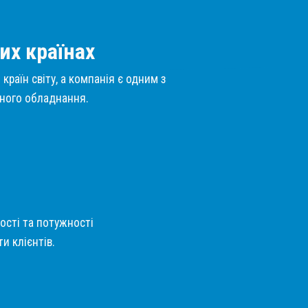
их країнах
країн світу, а компанія є одним з
нного обладнання.
кості та потужності
и клієнтів.