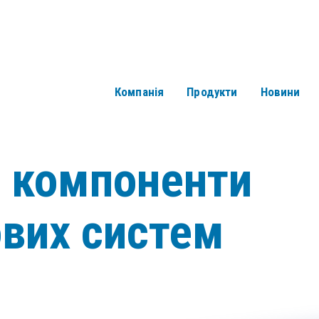
Компанія
Продукти
Новини
і компоненти
ових систем