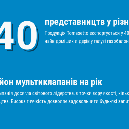
4
0
представництв у різн
Продукція Tomasetto експортується у 40 
найвідоміших лідерів у галузі газобало
1
йон мультиклапанів на рік
панія досягла світового лідерства, з точки зору якості, кіль
тва. Висока гнучкість дозволяє задовольнити будь-які запит