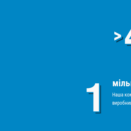
>
міль
Наша ком
виробниц