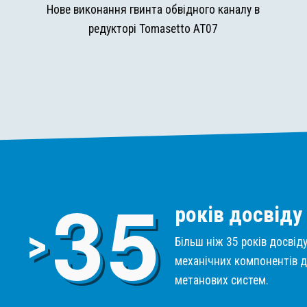
и
Нове виконання гвинта обвідного каналу в
редукторі Tomasetto AT07
3
5
років досвіду
>
Більш ніж 35 років досвід
механічних компонентів д
метанових систем.