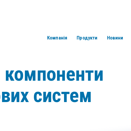
Компанія
Продукти
Новини
і компоненти
ових систем