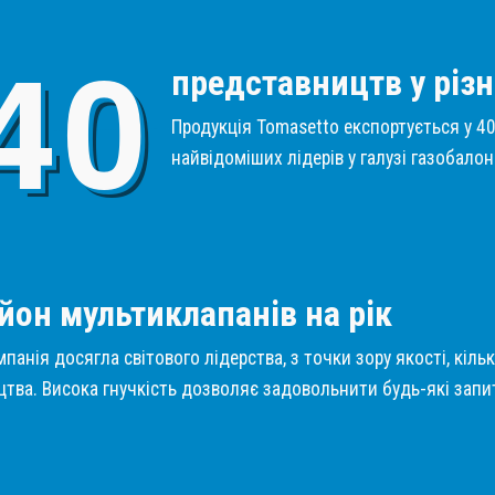
4
0
представництв у різн
Продукція Tomasetto експортується у 40 
найвідоміших лідерів у галузі газобало
1
йон мультиклапанів на рік
панія досягла світового лідерства, з точки зору якості, кіль
тва. Висока гнучкість дозволяє задовольнити будь-які запит