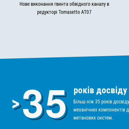
и
Нове виконання гвинта обвідного каналу в
редукторі Tomasetto AT07
3
5
років досвіду
>
Більш ніж 35 років досвід
механічних компонентів д
метанових систем.