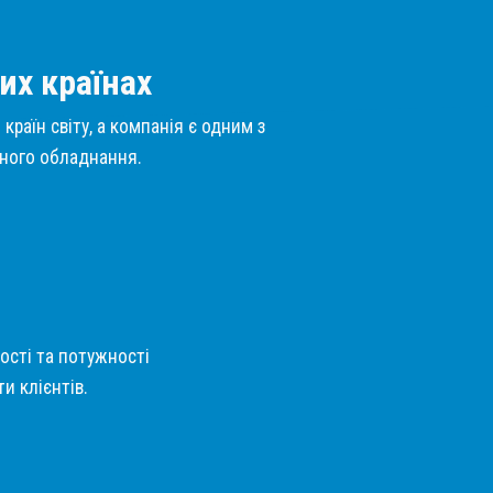
их країнах
країн світу, а компанія є одним з
нного обладнання.
кості та потужності
и клієнтів.