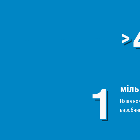
>
міль
Наша ком
виробниц