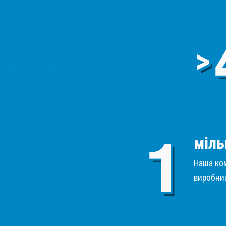
>
міль
Наша ком
виробниц