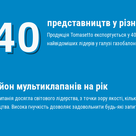
4
0
представництв у різн
Продукція Tomasetto експортується у 40 
найвідоміших лідерів у галузі газобало
1
йон мультиклапанів на рік
панія досягла світового лідерства, з точки зору якості, кіль
тва. Висока гнучкість дозволяє задовольнити будь-які запит