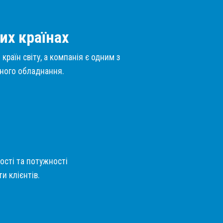
их країнах
країн світу, а компанія є одним з
нного обладнання.
кості та потужності
и клієнтів.