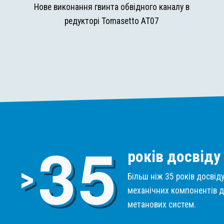
и
Нове виконання гвинта обвідного каналу в
редукторі Tomasetto AT07
3
5
років досвіду
>
Більш ніж 35 років досвід
механічних компонентів д
метанових систем.