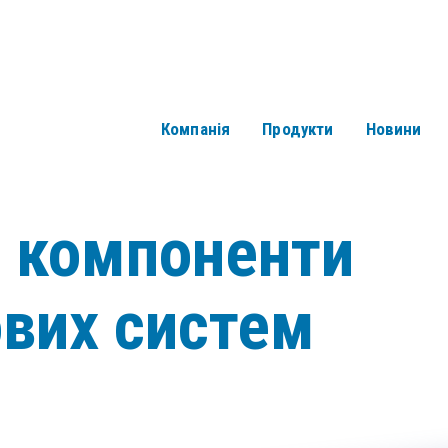
Компанія
Продукти
Новини
і компоненти
ових систем