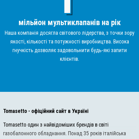
мільйон мультиклапанів на рік
Наша компанія досягла світового лідерства, з точки зору
якості, кількості та потужності виробництва. Висока
гнучкість дозволяє задовольнити будь-які запити
клієнтів.
Tomasetto
- офіційний сайт в Україні
Tomasetto один з найвідоміших брендів в світі
газобалонного обладнання. Понад 35 років італійська