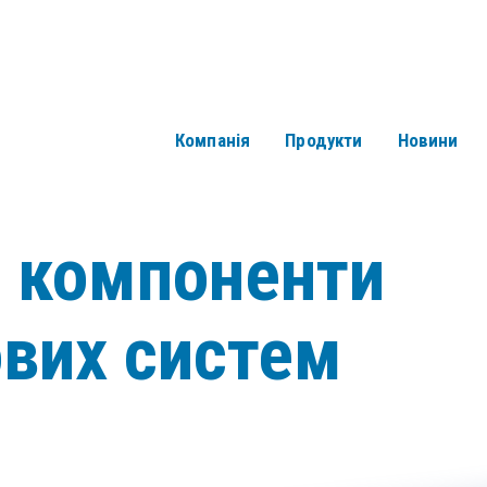
Компанія
Продукти
Новини
і компоненти
ових систем