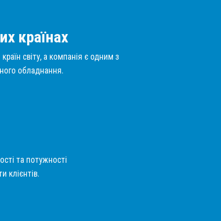
их країнах
країн світу, а компанія є одним з
нного обладнання.
кості та потужності
и клієнтів.