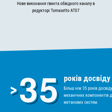
и
Нове виконання гвинта обвідного каналу в
редукторі Tomasetto AT07
3
5
років досвіду
>
Більш ніж 35 років досвід
механічних компонентів д
метанових систем.