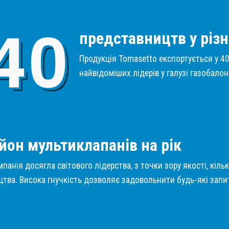
4
0
представництв у різн
Продукція Tomasetto експортується у 40 
найвідоміших лідерів у галузі газобало
1
йон мультиклапанів на рік
панія досягла світового лідерства, з точки зору якості, кіль
тва. Висока гнучкість дозволяє задовольнити будь-які запит