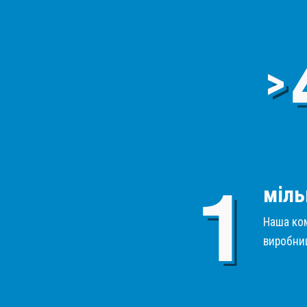
>
міль
Наша ком
виробниц