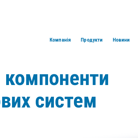
Компанія
Продукти
Новини
і компоненти
ових систем