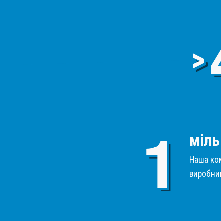
>
міль
Наша ком
виробниц