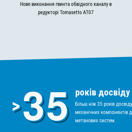
и
Нове виконання гвинта обвідного каналу в
редукторі Tomasetto AT07
3
5
років досвіду
>
Більш ніж 35 років досвід
механічних компонентів д
метанових систем.