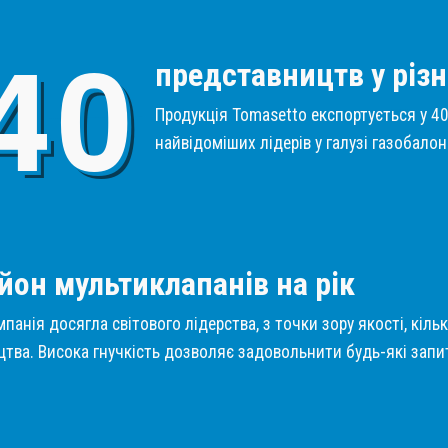
4
0
представництв у різн
Продукція Tomasetto експортується у 40 
найвідоміших лідерів у галузі газобало
1
йон мультиклапанів на рік
панія досягла світового лідерства, з точки зору якості, кіль
тва. Висока гнучкість дозволяє задовольнити будь-які запит