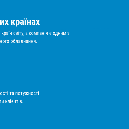
их країнах
країн світу, а компанія є одним з
нного обладнання.
кості та потужності
и клієнтів.