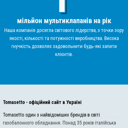
мільйон мультиклапанів на рік
Наша компанія досягла світового лідерства, з точки зору
якості, кількості та потужності виробництва. Висока
гнучкість дозволяє задовольнити будь-які запити
клієнтів.
Tomasetto
- офіційний сайт в Україні
Tomasetto один з найвідоміших брендів в світі
газобалонного обладнання. Понад 35 років італійська