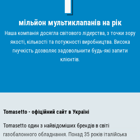
мільйон мультиклапанів на рік
Наша компанія досягла світового лідерства, з точки зору
якості, кількості та потужності виробництва. Висока
гнучкість дозволяє задовольнити будь-які запити
клієнтів.
Tomasetto
- офіційний сайт в Україні
Tomasetto один з найвідоміших брендів в світі
газобалонного обладнання. Понад 35 років італійська