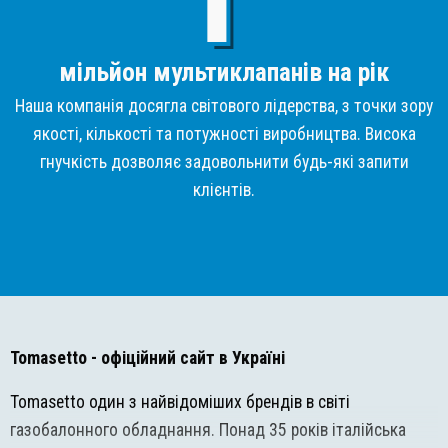
мільйон мультиклапанів на рік
Наша компанія досягла світового лідерства, з точки зору
якості, кількості та потужності виробництва. Висока
гнучкість дозволяє задовольнити будь-які запити
клієнтів.
Tomasetto
- офіційний сайт в Україні
Tomasetto один з найвідоміших брендів в світі
газобалонного обладнання. Понад 35 років італійська