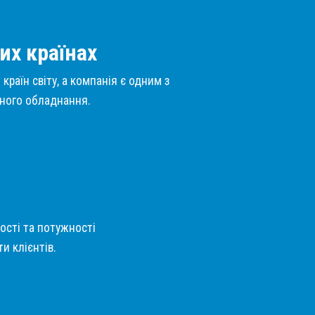
их країнах
країн світу, а компанія є одним з
нного обладнання.
кості та потужності
и клієнтів.