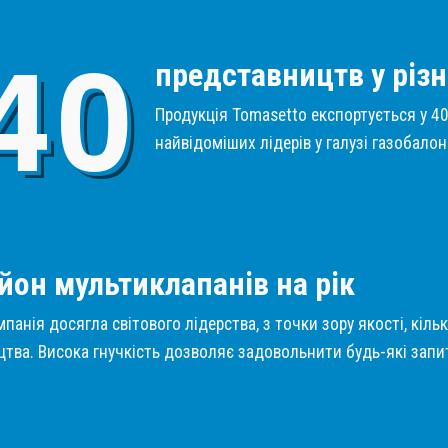
4
0
представництв у різн
Продукція Tomasetto експортується у 40 
найвідоміших лідерів у галузі газобало
1
йон мультиклапанів на рік
панія досягла світового лідерства, з точки зору якості, кіль
тва. Висока гнучкість дозволяє задовольнити будь-які запит