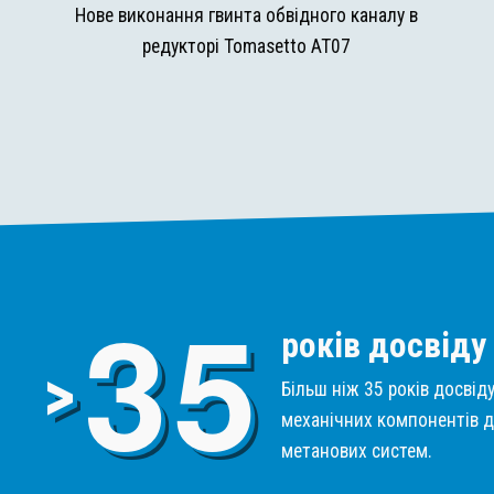
и
Нове виконання гвинта обвідного каналу в
редукторі Tomasetto AT07
3
5
років досвіду
>
Більш ніж 35 років досвід
механічних компонентів д
метанових систем.