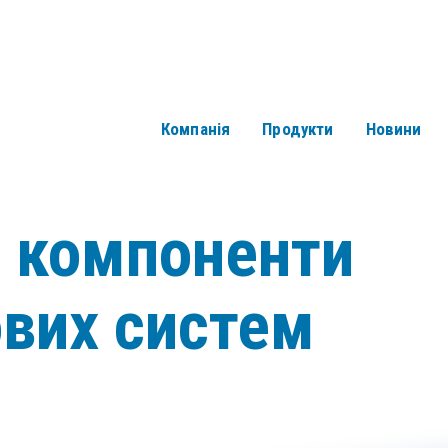
Компанія
Продукти
Новини
і компоненти
ових систем