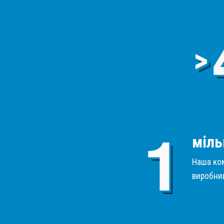
>
міль
Наша ком
виробниц