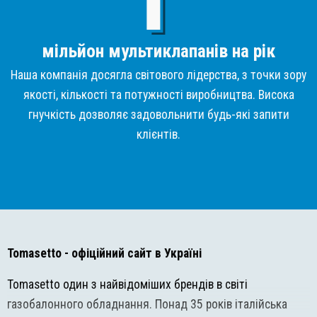
мільйон мультиклапанів на рік
Наша компанія досягла світового лідерства, з точки зору
якості, кількості та потужності виробництва. Висока
гнучкість дозволяє задовольнити будь-які запити
клієнтів.
Tomasetto
- офіційний сайт в Україні
Tomasetto один з найвідоміших брендів в світі
газобалонного обладнання. Понад 35 років італійська