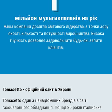
мільйон мультиклапанів на рік
Наша компанія досягла світового лідерства, з точки зору
якості, кількості та потужності виробництва. Висока
гнучкість дозволяє задовольнити будь-які запити
клієнтів.
Tomasetto
- офіційний сайт в Україні
Tomasetto один з найвідоміших брендів в світі
газобалонного обладнання. Понад 35 років італійська