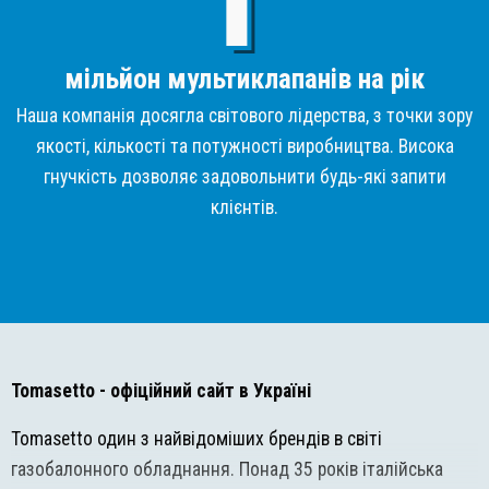
мільйон мультиклапанів на рік
Наша компанія досягла світового лідерства, з точки зору
якості, кількості та потужності виробництва. Висока
гнучкість дозволяє задовольнити будь-які запити
клієнтів.
Tomasetto
- офіційний сайт в Україні
Tomasetto один з найвідоміших брендів в світі
газобалонного обладнання. Понад 35 років італійська