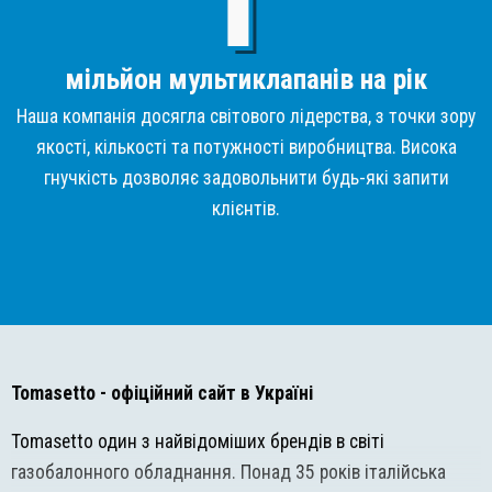
мільйон мультиклапанів на рік
Наша компанія досягла світового лідерства, з точки зору
якості, кількості та потужності виробництва. Висока
гнучкість дозволяє задовольнити будь-які запити
клієнтів.
Tomasetto
- офіційний сайт в Україні
Tomasetto один з найвідоміших брендів в світі
газобалонного обладнання. Понад 35 років італійська