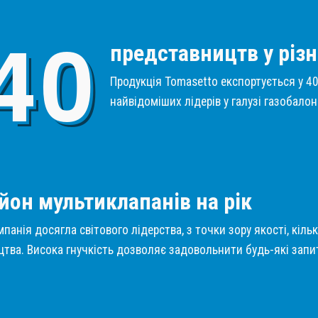
4
0
представництв у різн
Продукція Tomasetto експортується у 40 
найвідоміших лідерів у галузі газобало
1
йон мультиклапанів на рік
панія досягла світового лідерства, з точки зору якості, кіль
тва. Висока гнучкість дозволяє задовольнити будь-які запит