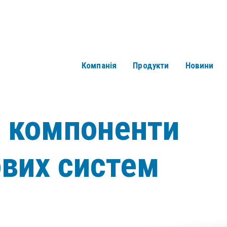
Компанія
Продукти
Новини
і компоненти
ових систем