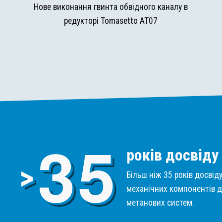
и
Нове виконання гвинта обвідного каналу в
редукторі Tomasetto AT07
3
5
років досвіду
>
Більш ніж 35 років досвід
механічних компонентів д
метанових систем.