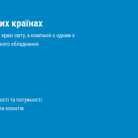
их країнах
країн світу, а компанія є одним з
нного обладнання.
кості та потужності
и клієнтів.