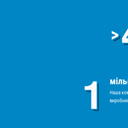
>
міль
Наша ком
виробниц