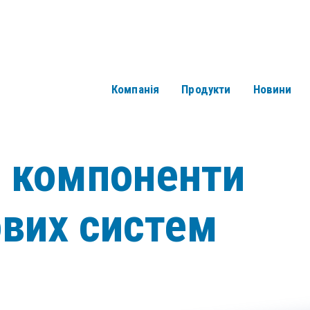
Компанія
Продукти
Новини
і компоненти
ових систем