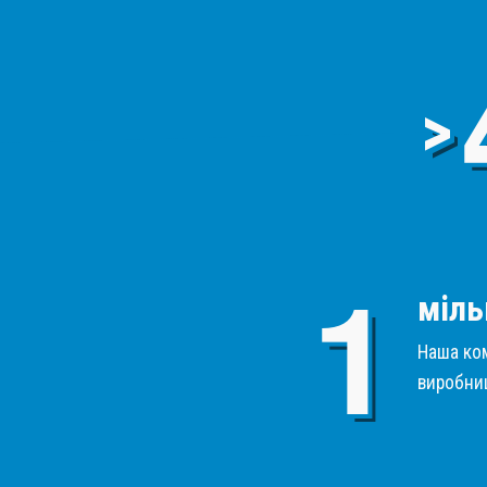
>
міль
Наша ком
виробниц