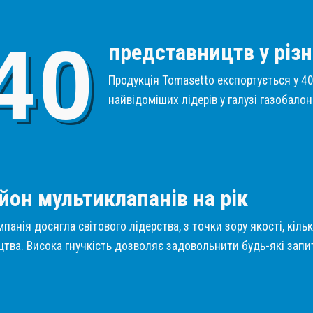
4
0
представництв у різн
Продукція Tomasetto експортується у 40 
найвідоміших лідерів у галузі газобало
1
йон мультиклапанів на рік
панія досягла світового лідерства, з точки зору якості, кіль
тва. Висока гнучкість дозволяє задовольнити будь-які запит