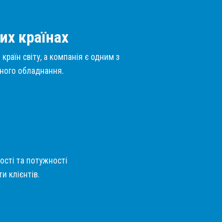
их країнах
країн світу, а компанія є одним з
нного обладнання.
кості та потужності
и клієнтів.