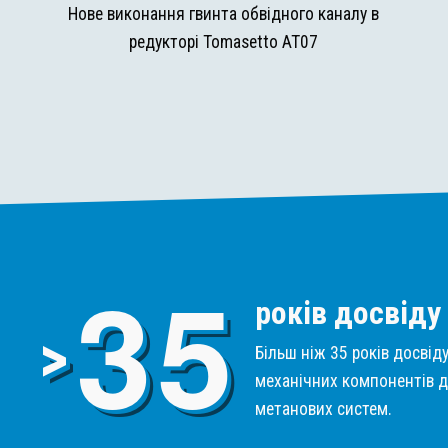
и
Нове виконання гвинта обвідного каналу в
редукторі Tomasetto AT07
3
5
років досвіду
>
Більш ніж 35 років досвід
механічних компонентів д
метанових систем.