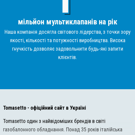
мільйон мультиклапанів на рік
Наша компанія досягла світового лідерства, з точки зору
якості, кількості та потужності виробництва. Висока
гнучкість дозволяє задовольнити будь-які запити
клієнтів.
Tomasetto
- офіційний сайт в Україні
Tomasetto один з найвідоміших брендів в світі
газобалонного обладнання. Понад 35 років італійська