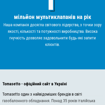
мільйон мультиклапанів на рік
Наша компанія досягла світового лідерства, з точки зору
якості, кількості та потужності виробництва. Висока
гнучкість дозволяє задовольнити будь-які запити
клієнтів.
Tomasetto
- офіційний сайт в Україні
Tomasetto один з найвідоміших брендів в світі
газобалонного обладнання. Понад 35 років італійська