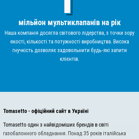
мільйон мультиклапанів на рік
Наша компанія досягла світового лідерства, з точки зору
якості, кількості та потужності виробництва. Висока
гнучкість дозволяє задовольнити будь-які запити
клієнтів.
Tomasetto
- офіційний сайт в Україні
Tomasetto один з найвідоміших брендів в світі
газобалонного обладнання. Понад 35 років італійська