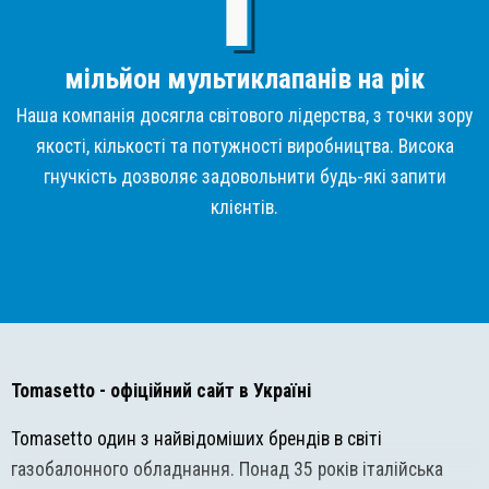
мільйон мультиклапанів на рік
Наша компанія досягла світового лідерства, з точки зору
якості, кількості та потужності виробництва. Висока
гнучкість дозволяє задовольнити будь-які запити
клієнтів.
Tomasetto
- офіційний сайт в Україні
Tomasetto один з найвідоміших брендів в світі
газобалонного обладнання. Понад 35 років італійська