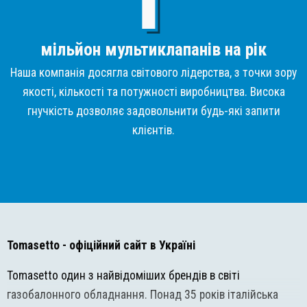
мільйон мультиклапанів на рік
Наша компанія досягла світового лідерства, з точки зору
якості, кількості та потужності виробництва. Висока
гнучкість дозволяє задовольнити будь-які запити
клієнтів.
Tomasetto
- офіційний сайт в Україні
Tomasetto один з найвідоміших брендів в світі
газобалонного обладнання. Понад 35 років італійська