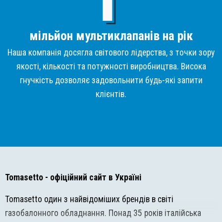
мільйон мультиклапанів на рік
Наша компанія досягла світового лідерства, з точки зору
якості, кількості та потужності виробництва. Висока
гнучкість дозволяє задовольнити будь-які запити
клієнтів.
Tomasetto
- офіційний сайт в Україні
Tomasetto один з найвідоміших брендів в світі
газобалонного обладнання. Понад 35 років італійська