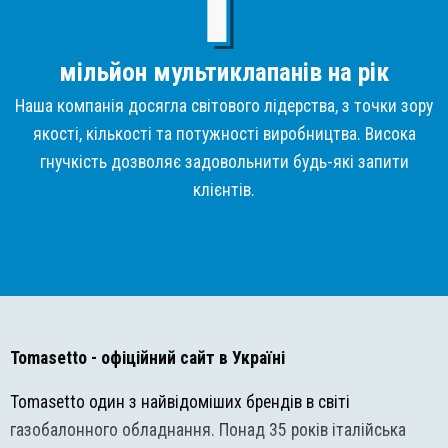
мільйон мультиклапанів на рік
Наша компанія досягла світового лідерства, з точки зору
якості, кількості та потужності виробництва. Висока
гнучкість дозволяє задовольнити будь-які запити
клієнтів.
Tomasetto
- офіційний сайт в Україні
Tomasetto один з найвідоміших брендів в світі
газобалонного обладнання. Понад 35 років італійська