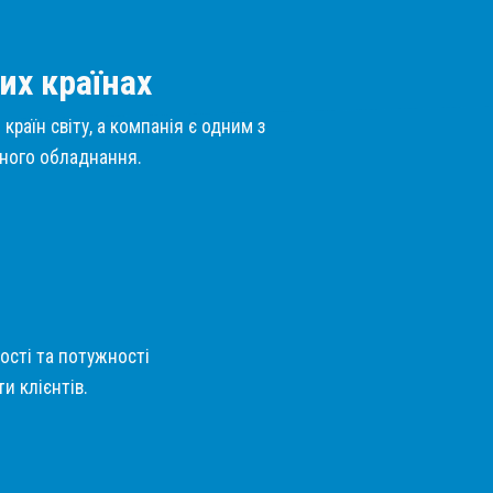
их країнах
країн світу, а компанія є одним з
нного обладнання.
кості та потужності
и клієнтів.