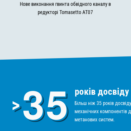
и
Нове виконання гвинта обвідного каналу в
редукторі Tomasetto AT07
3
5
років досвіду
>
Більш ніж 35 років досвід
механічних компонентів д
метанових систем.