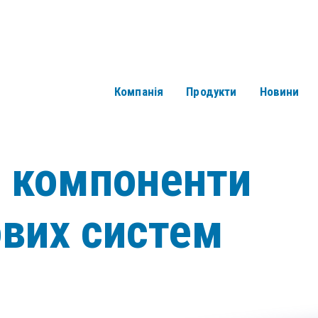
Компанія
Продукти
Новини
і компоненти
ових систем