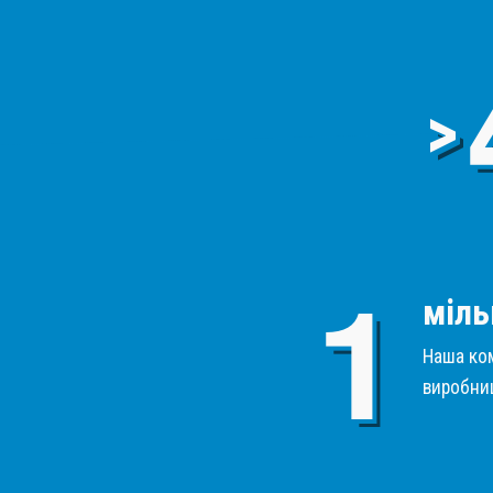
>
міль
Наша ком
виробниц