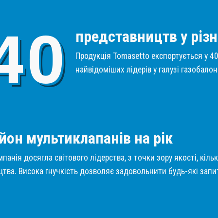
4
0
представництв у різн
Продукція Tomasetto експортується у 40 
найвідоміших лідерів у галузі газобало
1
йон мультиклапанів на рік
панія досягла світового лідерства, з точки зору якості, кіль
тва. Висока гнучкість дозволяє задовольнити будь-які запит