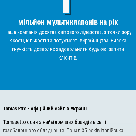
мільйон мультиклапанів на рік
Наша компанія досягла світового лідерства, з точки зору
якості, кількості та потужності виробництва. Висока
гнучкість дозволяє задовольнити будь-які запити
клієнтів.
Tomasetto
- офіційний сайт в Україні
Tomasetto один з найвідоміших брендів в світі
газобалонного обладнання. Понад 35 років італійська