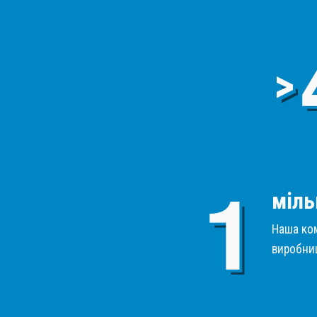
>
міль
Наша ком
виробниц