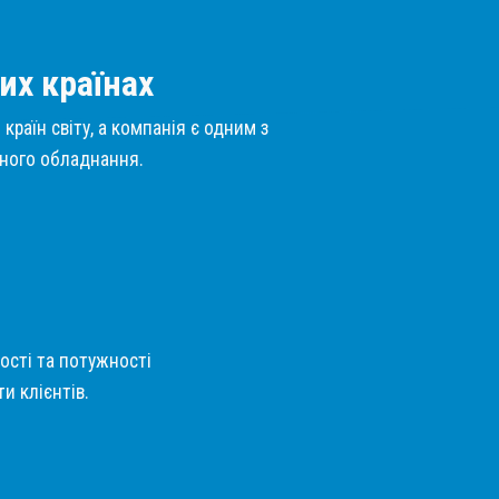
их країнах
країн світу, а компанія є одним з
нного обладнання.
кості та потужності
и клієнтів.