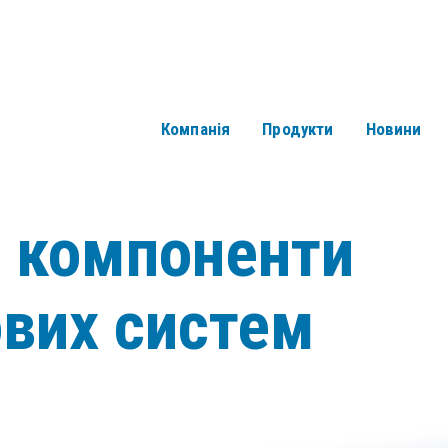
Компанія
Продукти
Новини
і компоненти
ових систем