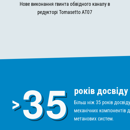
и
Нове виконання гвинта обвідного каналу в
редукторі Tomasetto AT07
3
5
років досвіду
>
Більш ніж 35 років досвід
механічних компонентів д
метанових систем.