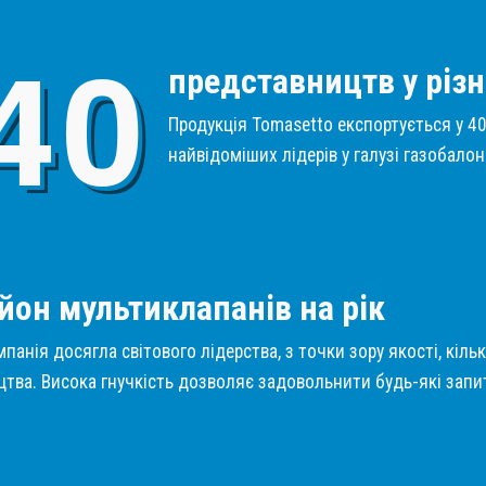
4
0
представництв у різн
Продукція Tomasetto експортується у 40 
найвідоміших лідерів у галузі газобало
1
йон мультиклапанів на рік
панія досягла світового лідерства, з точки зору якості, кіль
тва. Висока гнучкість дозволяє задовольнити будь-які запит