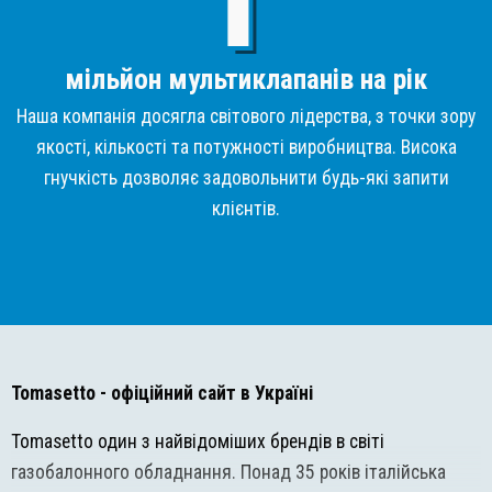
мільйон мультиклапанів на рік
Наша компанія досягла світового лідерства, з точки зору
якості, кількості та потужності виробництва. Висока
гнучкість дозволяє задовольнити будь-які запити
клієнтів.
Tomasetto
- офіційний сайт в Україні
Tomasetto один з найвідоміших брендів в світі
газобалонного обладнання. Понад 35 років італійська