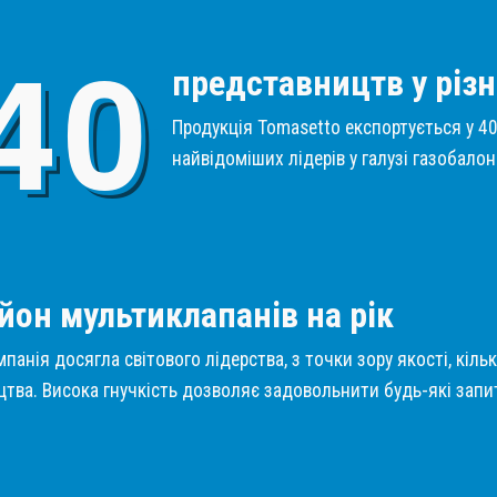
4
0
представництв у різн
Продукція Tomasetto експортується у 40 
найвідоміших лідерів у галузі газобало
1
йон мультиклапанів на рік
панія досягла світового лідерства, з точки зору якості, кіль
тва. Висока гнучкість дозволяє задовольнити будь-які запит