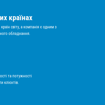
их країнах
країн світу, а компанія є одним з
нного обладнання.
кості та потужності
и клієнтів.