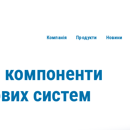
Компанія
Продукти
Новини
і компоненти
ових систем