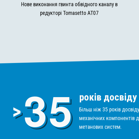
и
Нове виконання гвинта обвідного каналу в
редукторі Tomasetto AT07
3
5
років досвіду
>
Більш ніж 35 років досвід
механічних компонентів д
метанових систем.