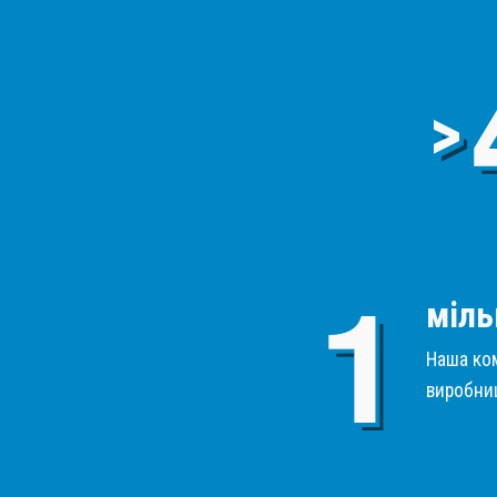
>
міль
Наша ком
виробниц