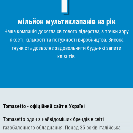
мільйон мультиклапанів на рік
Наша компанія досягла світового лідерства, з точки зору
якості, кількості та потужності виробництва. Висока
гнучкість дозволяє задовольнити будь-які запити
клієнтів.
Tomasetto
- офіційний сайт в Україні
Tomasetto один з найвідоміших брендів в світі
газобалонного обладнання. Понад 35 років італійська