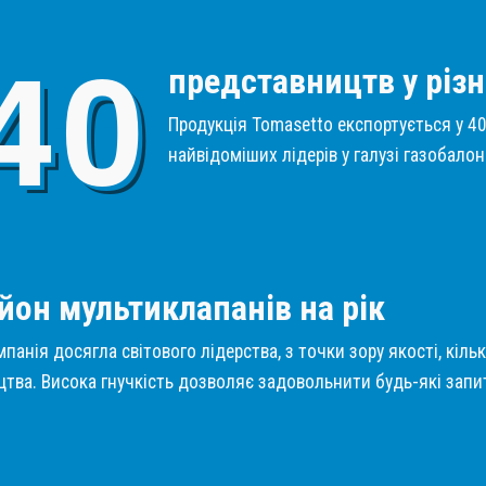
4
0
представництв у різн
Продукція Tomasetto експортується у 40 
найвідоміших лідерів у галузі газобало
1
йон мультиклапанів на рік
панія досягла світового лідерства, з точки зору якості, кіль
тва. Висока гнучкість дозволяє задовольнити будь-які запит