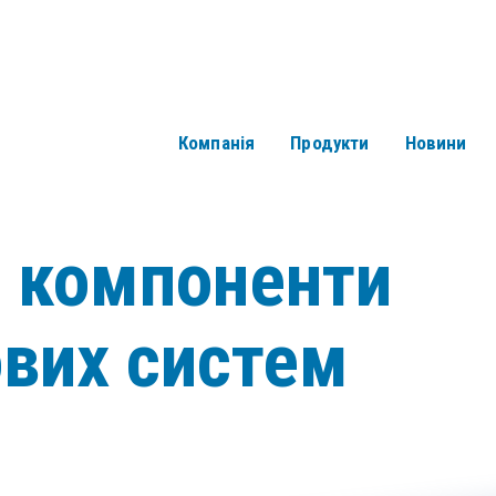
Компанія
Продукти
Новини
і компоненти
ових систем