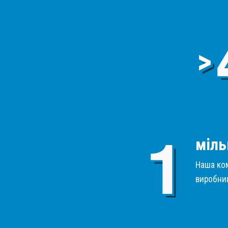
>
міль
Наша ком
виробниц