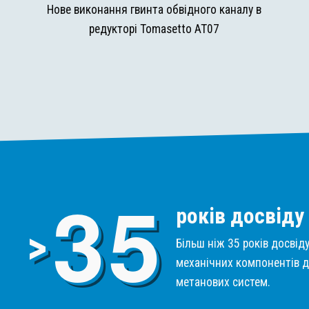
и
Нове виконання гвинта обвідного каналу в
редукторі Tomasetto AT07
3
5
років досвіду
>
Більш ніж 35 років досвід
механічних компонентів д
метанових систем.