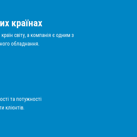
их країнах
країн світу, а компанія є одним з
нного обладнання.
кості та потужності
и клієнтів.