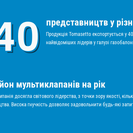
4
0
представництв у різн
Продукція Tomasetto експортується у 40 
найвідоміших лідерів у галузі газобало
1
йон мультиклапанів на рік
панія досягла світового лідерства, з точки зору якості, кіль
тва. Висока гнучкість дозволяє задовольнити будь-які запит