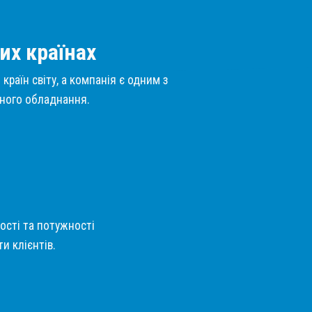
их країнах
країн світу, а компанія є одним з
нного обладнання.
кості та потужності
и клієнтів.