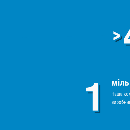
>
міль
Наша ком
виробниц