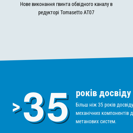
и
Нове виконання гвинта обвідного каналу в
редукторі Tomasetto AT07
3
5
років досвіду
>
Більш ніж 35 років досвід
механічних компонентів д
метанових систем.