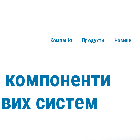
Компанія
Продукти
Новини
і компоненти
ових систем